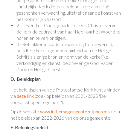
heilige apostolische en katholieke of algemene
christelijke Kerk die zich, delend in de aan Israël
geschonken verwachting, uitstrekt naar de komst van
het Koninkrijk van God.
2 - Levend uit Gods genade in Jezus Christus vervult
de kerk de opdracht van haar Heer om het Woord te
horen en te verkondigen.
3 - Betrokken in Gods toewending tot de wereld,
belijdt de kerk in gehoorzaamheid aan de Heilige
Schrift als enige bron en norm van de kerkelijke
verkondiging en dienst, de drie-enige God, Vader,
Zoon en Heilige Geest.
D. Beleidsplan
Het beleidsplan van de Protestantse Kerk kunt u vinden
via
deze link
(zoek op beleidsplan 2021-2025 'De
toekomst open tegemoet').
Op de website
www.luthersegemeentezutphen.nl
vindt u
het beleidsplan 2022-2026 van de onze gemeente.
E. Beloningsbeleid