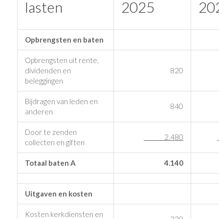
lasten
2025
20
Opbrengsten en baten
Opbrengsten uit rente,
dividenden en
820
beleggingen
Bijdragen van leden en
840
anderen
Door te zenden
2.480
collecten en giften
Totaal baten A
4.140
Uitgaven en kosten
Kosten kerkdiensten en
220