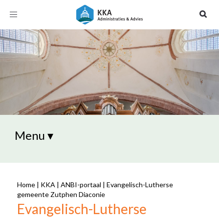
Toggle
navigation
Menu ▾
Home
|
KKA
|
ANBI-portaal
|
Evangelisch-Lutherse
gemeente Zutphen Diaconie
Evangelisch-Lutherse