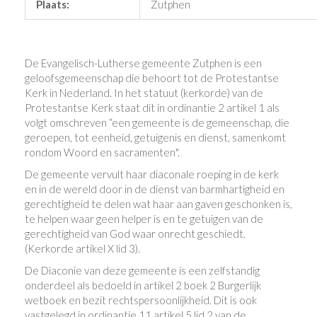
Plaats:
Zutphen
De Evangelisch-Lutherse gemeente Zutphen is een
geloofsgemeenschap die behoort tot de Protestantse
Kerk in Nederland. In het statuut (kerkorde) van de
Protestantse Kerk staat dit in ordinantie 2 artikel 1 als
volgt omschreven “een gemeente is de gemeenschap, die
geroepen, tot eenheid, getuigenis en dienst, samenkomt
rondom Woord en sacramenten".
De gemeente vervult haar diaconale roeping in de kerk
en in de wereld door in de dienst van barmhartigheid en
gerechtigheid te delen wat haar aan gaven geschonken is,
te helpen waar geen helper is en te getuigen van de
gerechtigheid van God waar onrecht geschiedt.
(Kerkorde artikel X lid 3).
De Diaconie van deze gemeente is een zelfstandig
onderdeel als bedoeld in artikel 2 boek 2 Burgerlijk
wetboek en bezit rechtspersoonlijkheid. Dit is ook
vastgelegd in ordinantie 11 artikel 5 lid 2 van de