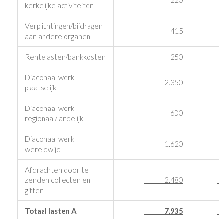
kerkelijke activiteiten
Verplichtingen/bijdragen
415
aan andere organen
Rentelasten/bankkosten
250
Diaconaal werk
2.350
plaatselijk
Diaconaal werk
600
regionaal/landelijk
Diaconaal werk
1.620
wereldwijd
Afdrachten door te
zenden collecten en
2.480
giften
Totaal lasten A
7.935