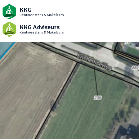
KKG
Rentmeesters & Makelaars
KKG Adviseurs
Rentmeesters & Makelaars