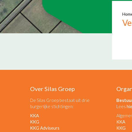
Hom
Ve
Over Silas Groep
Organ
De Silas Groep bestaat uit drie
Bestuu
burgerlijke stichtingen:
Lees
hi
KKA
Algeme
KKG
KKA
KKG Adviseurs
KKG