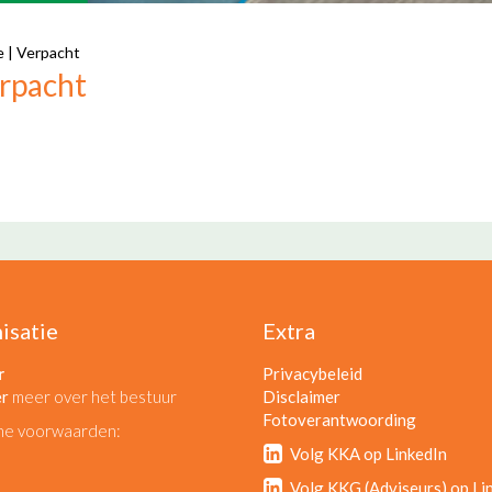
e
|
Verpacht
rpacht
isatie
Extra
r
Privacybeleid
er
meer over het bestuur
Disclaimer
Fotoverantwoording
ne voorwaarden:
Volg KKA op LinkedIn
Volg KKG (Adviseurs) op Li