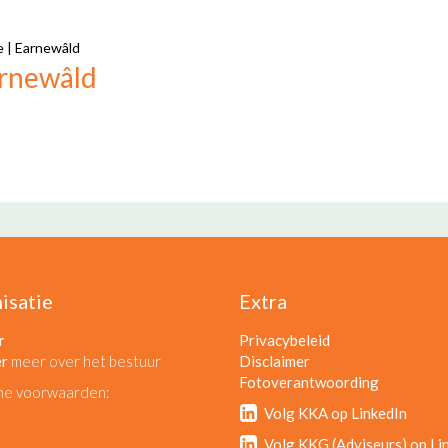
e
|
Earnewâld
rnewâld
isatie
Extra
r
Privacybeleid
er
meer over het bestuur
Disclaimer
Fotoverantwoording
ne voorwaarden:
Volg KKA op LinkedIn
Volg KKG (Adviseurs) op Li