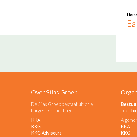
Hom
Ea
Over Silas Groep
Organ
De Silas Groep bestaat uit drie
Bestuu
burgerlijke stichtingen:
Lees
hi
KKA
Algeme
KKG
KKA
KKG Adviseurs
KKG