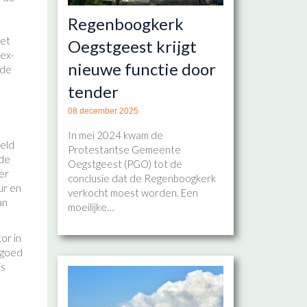
Regenboogkerk
het
Oegstgeest krijgt
dex-
nieuwe functie door
rde
tender
08 december 2025
d
In mei 2024 kwam de
reld
Protestantse Gemeente
rde
Oegstgeest (PGO) tot de
ter
conclusie dat de Regenboogkerk
ur en
verkocht moest worden. Een
an
moeilijke…
or in
 goed
is