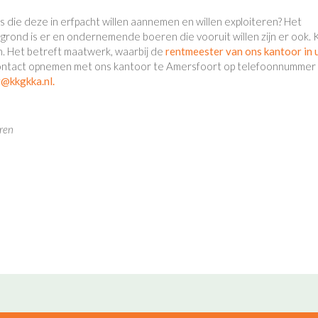
ërs die deze in erfpacht willen aannemen en willen exploiteren? Het
 grond is er en ondernemende boeren die vooruit willen zijn er ook.
n. Het betreft maatwerk, waarbij de
rentmeester van ons kantoor in
nd contact opnemen met ons kantoor te Amersfoort op telefoonnummer
@kkgkka.nl.
eren