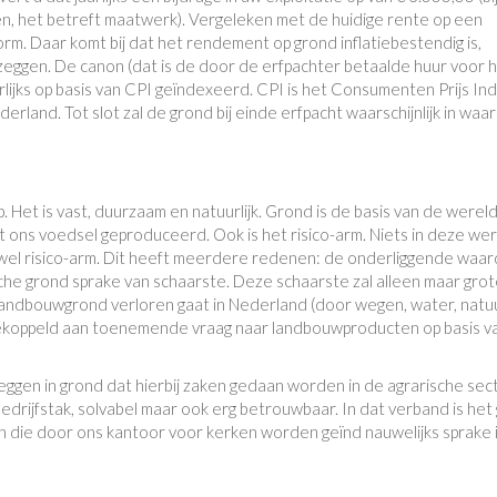
ijken, het betreft maatwerk). Vergeleken met de huidige rente op een
orm. Daar komt bij dat het rendement op grond inflatiebestendig is,
zeggen. De canon (dat is de door de erfpachter betaalde huur voor 
rlijks op basis van CPI geïndexeerd. CPI is het Consumenten Prijs In
ederland. Tot slot zal de grond bij einde erfpacht waarschijnlijk in waa
. Het is vast, duurzaam en natuurlijk. Grond is de basis van de werel
t ons voedsel geproduceerd. Ook is het risico-arm. Niets in deze we
is wel risico-arm. Dit heeft meerdere redenen: de onderliggende waa
arische grond sprake van schaarste. Deze schaarste zal alleen maar gro
g landbouwgrond verloren gaat in Nederland (door wegen, water, natu
 gekoppeld aan toenemende vraag naar landbouwproducten op basis v
eleggen in grond dat hierbij zaken gedaan worden in de agrarische sect
edrijfstak, solvabel maar ook erg betrouwbaar. In dat verband is het
en die door ons kantoor voor kerken worden geïnd nauwelijks sprake 