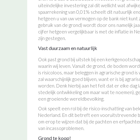
uiteindelijke investering zal dit wellicht wat afw
spaarrekening van 0,01% scheelt dit natuurlijk en
hetgeen u van uw vermogen op de bank niet kunt 
gebruik van de grond) wordt door ons namelijk jaa
cijfer hetgeen vergelijkbaar is met de inflatie in N
zijn gestegen.
Vast duurzaam en natuurlijk
Ook past grond bij uitstek bij een kerkgenootschap
waarin wij leven. Vanuit de grond, de bodem word
is risicoloos, maar beleggen in agrarische grond 
zal waarschijnlijk goed blijven, want er is bij agr
worden. Denk hierbij aan het feit dat er elke da
stedelijk ontwikkeling om maar wat te noemen),
een groeiende wereldbevolking.
Ook speelt een rol bij de risico-inschatting van b
Nederland. En dit betreft een vooruitstrevende b
om erop te wijzen dat bij de pachten en erfpacht
van incassoproblemen.
Grond te koop!