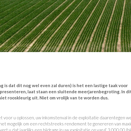
 is dat dit nog wel even zal duren) is het een lastige taak voor
 presenteren, laat staan een sluitende meerjarenbegroting. In di
et rooskleurig uit. Niet om vrolijk van te worden dus.
 voor u oplossen, uw inkomstenval in de exploitatie daarentegen we
is het mogelijk om een rechtstreeks rendement te genereren van max
rt u dat jaarlijks een bijdrage in uw exploitatie op van € 3.000,00 (bi