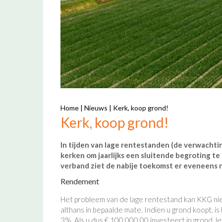
Home
|
Nieuws
|
Kerk, koop grond!
Kerk, koop grond!
In tijden van lage rentestanden (de verwachting
kerken om jaarlijks een sluitende begroting te
verband ziet de nabije toekomst er eveneens ni
Rendement
Het probleem van de lage rentestand kan KKG niet
althans in bepaalde mate. Indien u grond koopt, 
3%. Als u dus € 100.000,00 investeert in grond, leve