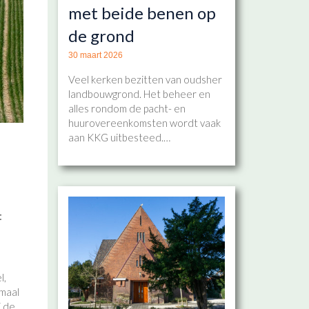
met beide benen op
de grond
30 maart 2026
Veel kerken bezitten van oudsher
landbouwgrond. Het beheer en
alles rondom de pacht- en
huurovereenkomsten wordt vaak
aan KKG uitbesteed.…
t
l,
imaal
j de